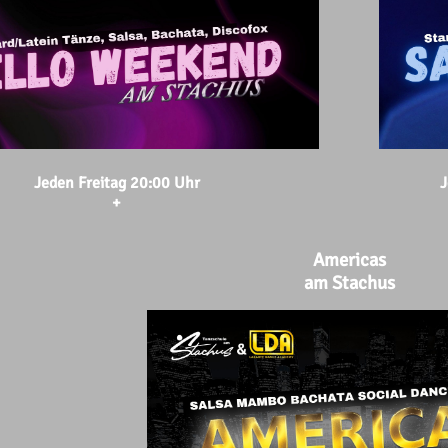
Jeden Freitag 20:00 Uhr
J
+
Americas
am Stachus