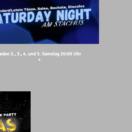
eden 2., 3., 4. und 5. Samstag 20:00 Uhr
+