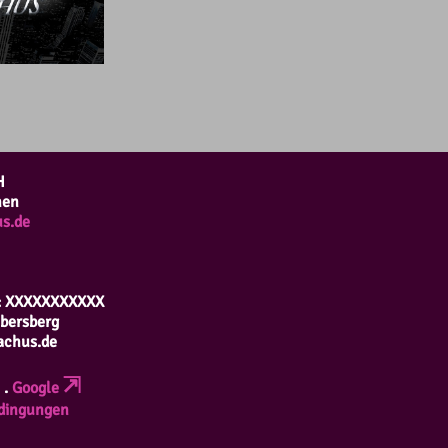
H
hen
s.de
C: XXXXXXXXXXX
bersberg
achus.de
⇱
.
Google
dingungen