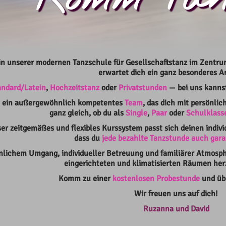
n unserer modernen Tanzschule für Gesellschaftstanz im Zentru
erwartet dich ein ganz besonderes A
andard/Latein
,
Hochzeitstanz
oder
Privatstunden
— bei uns kannst
t ein außergewöhnlich kompetentes
Team
,
das dich mit persönlic
ganz gleich, ob du als
Single
,
Paar
oder
Schulklass
er zeitgemäßes und flexibles Kurssystem passt sich deinen indivi
dass du
jede bezahlte Tanzstunde auch gara
nlichem Umgang, individueller Betreuung und familiärer Atmosph
eingerichteten und klimatisierten Räumen her
Komm zu einer
kostenlosen Probestunde
und übe
Wir freuen uns auf dich!
Ruzanna und David