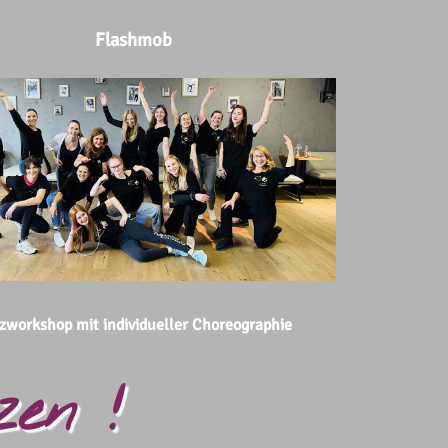
Flashmob
zworkshop mit individueller Choreographie
en !