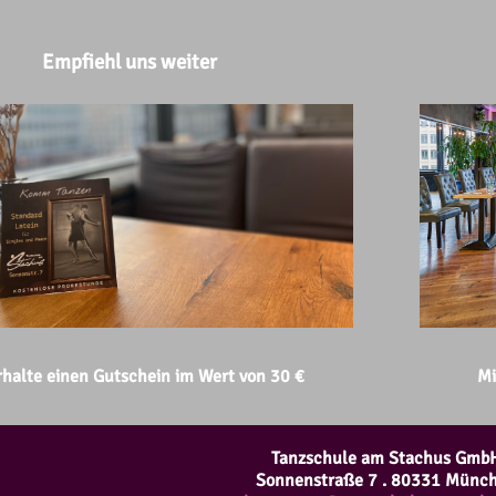
Empfiehl uns weiter
rhalte einen Gutschein im Wert von 30 €
Mi
Tanzschule am Stachus Gmb
Sonnenstraße 7 . 80331 Münc