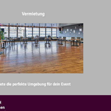
Vermietung
ete die perfekte Umgebung für dein Event
H
hen