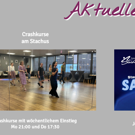
Aktuell
Crashkurse
am Stachus
ashkurse mit wöchentlichem Einstieg
J
Mo 21:00 und Do 17:30