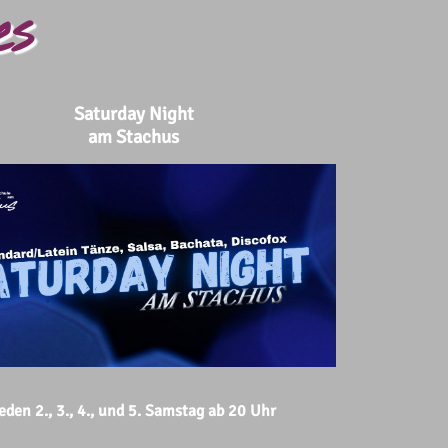
es
Saturday Night
am Stachus
eden 2., 3., 4., und 5. Samstag ab 20 Uhr